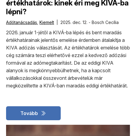
értékhatárok: kinek éri meg KIVÁ-ba
lépni?
Adótanácsadás
,
Kiemelt
| 2025. dec. 12. - Bosch Cecília
2026. január 1-jétől a KIVÁ-ba lépés és bent maradás
értékhatárainak jelentős emelése érdemben átalakítja a
KIVA adózás választását. Az értékhatárok emelése több
cég számára teszi elérhetővé ezzel a kedvező adózási
formával az adómegtakarítást. De az eddigi KIVA
alanyok is megkönnyebbülhetnek, ha a kapcsolt
vállalkozásokkal összevont árbevételük már
megközelítette a KIVÁ-ban maradás eddigi értékhatárát.
Tovább