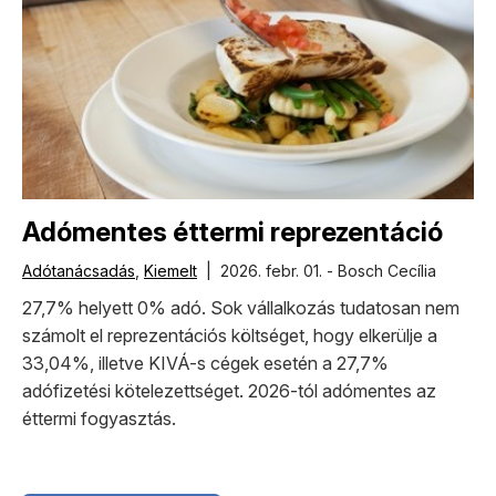
Adómentes éttermi reprezentáció
Adótanácsadás
,
Kiemelt
| 2026. febr. 01. - Bosch Cecília
27,7% helyett 0% adó. Sok vállalkozás tudatosan nem
számolt el reprezentációs költséget, hogy elkerülje a
33,04%, illetve KIVÁ-s cégek esetén a 27,7%
adófizetési kötelezettséget. 2026-tól adómentes az
éttermi fogyasztás.