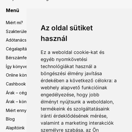
Menü
Miért mi?
Az oldal sütiket
Szakterületeink
használ
Adótanácsadás
Cégalapítás előtti tanácsadás
Ez a weboldal cookie-kat és
Bérszámfejtés
egyéb nyomkövetési
technológiákat használ a
Így könyvelünk mi
böngészési élmény javítása
Online könyvelés
érdekében a következő célokra:
a
Cashbook
webhely alapvető funkcióinak
Árak – cégalapítás előtti tanácsadás
engedélyezése
,
hogy jobb
élményt nyújtsunk a weboldalon
,
Árak – könyvelés, bérszámfejtés
termékeink és szolgáltatásaink
Miért ennyi?
iránti érdeklődésének mérése,
Blog
valamint a marketing interakciók
Alapítóink
személyre szabása
,
az Ön