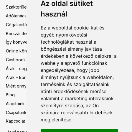
Az oldal sütiket
Szakterületeink
használ
Adótanácsadás
Cégalapítás előtti tanácsadás
Ez a weboldal cookie-kat és
Bérszámfejtés
egyéb nyomkövetési
technológiákat használ a
Így könyvelünk mi
böngészési élmény javítása
Online könyvelés
érdekében a következő célokra:
a
Cashbook
webhely alapvető funkcióinak
Árak – cégalapítás előtti tanácsadás
engedélyezése
,
hogy jobb
élményt nyújtsunk a weboldalon
,
Árak – könyvelés, bérszámfejtés
termékeink és szolgáltatásaink
Miért ennyi?
iránti érdeklődésének mérése,
Blog
valamint a marketing interakciók
Alapítóink
személyre szabása
,
az Ön
számára relevánsabb hirdetések
Csapatunk
megjelenítése
.
Kapcsolat