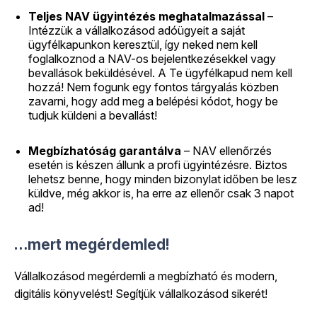
Teljes NAV ügyintézés meghatalmazással
–
Intézzük a vállalkozásod adóügyeit a saját
ügyfélkapunkon keresztül, így neked nem kell
foglalkoznod a NAV-os bejelentkezésekkel vagy
bevallások beküldésével. A Te ügyfélkapud nem kell
hozzá! Nem fogunk egy fontos tárgyalás közben
zavarni, hogy add meg a belépési kódot, hogy be
tudjuk küldeni a bevallást!
Megbízhatóság garantálva
– NAV ellenőrzés
esetén is készen állunk a profi ügyintézésre. Biztos
lehetsz benne, hogy minden bizonylat időben be lesz
küldve, még akkor is, ha erre az ellenőr csak 3 napot
ad!
…mert megérdemled!
Vállalkozásod megérdemli a megbízható és modern,
digitális könyvelést! Segítjük vállalkozásod sikerét!