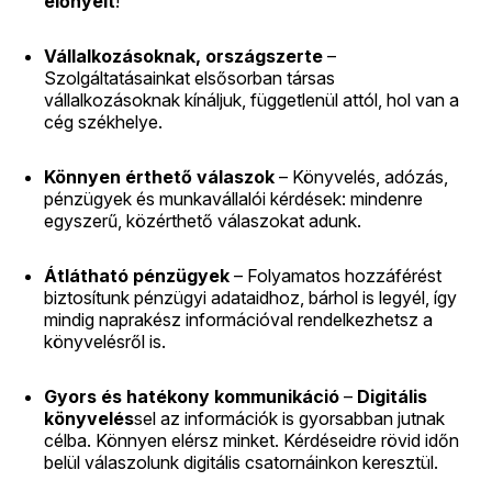
előnyeit
!
Vállalkozásoknak, országszerte
–
Szolgáltatásainkat elsősorban társas
vállalkozásoknak kínáljuk, függetlenül attól, hol van a
cég székhelye.
Könnyen érthető válaszok
– Könyvelés, adózás,
pénzügyek és munkavállalói kérdések: mindenre
egyszerű, közérthető válaszokat adunk.
Átlátható pénzügyek
– Folyamatos hozzáférést
biztosítunk pénzügyi adataidhoz, bárhol is legyél, így
mindig naprakész információval rendelkezhetsz a
könyvelésről is.
Gyors és hatékony kommunikáció
–
Digitális
könyvelés
sel az információk is gyorsabban jutnak
célba. Könnyen elérsz minket. Kérdéseidre rövid időn
belül válaszolunk digitális csatornáinkon keresztül.