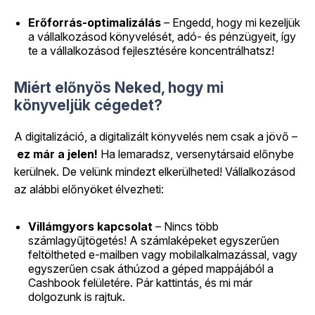
Erőforrás-optimalizálás
– Engedd, hogy mi kezeljük
a vállalkozásod könyvelését, adó- és pénzügyeit, így
te a vállalkozásod fejlesztésére koncentrálhatsz!
Miért előnyös Neked, hogy mi
könyveljük cégedet?
A digitalizáció, a digitalizált könyvelés nem csak a jövő –
ez már a jelen!
Ha lemaradsz, versenytársaid előnybe
kerülnek. De velünk mindezt elkerülheted! Vállalkozásod
az alábbi előnyöket élvezheti:
Villámgyors kapcsolat
– Nincs több
számlagyűjtögetés! A számlaképeket egyszerűen
feltöltheted e-mailben vagy mobilalkalmazással, vagy
egyszerűen csak áthúzod a géped mappájából a
Cashbook felületére. Pár kattintás, és mi már
dolgozunk is rajtuk.