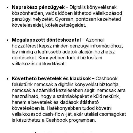
Naprakész pénzügyek
– Digitális könyvelésnek
köszönhetően, valós időben láthatod vállalkozásod
pénzügyi helyzetét. Gyorsan, pontosan kezelheted
követeléseidet, kötelezettségeidet.
Megalapozott döntéshozatal
– Azonnali
hozzáférést kapsz minden pénzügyi információhoz,
így mindig a legfrissebb adatok alapján hozhatsz
döntéseket. Könnyebben tudod biztosítani
vállalkozásod likviditását.
Követhető bevételek és kiadások
– Cashbook
felületünk nemcsak a digitális könyvelést biztosítja,
nemcsak a számláid kezelésében segít, nemcsak arra
használható, hogy a számlaképeket elküld nekünk,
hanem a bevételek és kiadások átlátható
követésében is. Hatékonyabban tudod követni
vállalkozásod cash-flow-ját, akár utalási csomagokat
is készíthetsz a Cashbook programban.