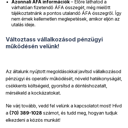
Azonnali ÁFA információk
– Előre láthatod a
várhatóan fizetendő ÁFA összegét, még mielőtt
tájékoztatnánk a pontos utalandó ÁFA összegről. Így
nem érnek kellemetlen meglepetések, amikor eljön az
utalás ideje.
Változtass vállalkozásod pénzügyi
működésén velünk!
Az általunk nyújtott megoldásokkal javítsd vállalkozásod
pénzügyi és operatív működését, növeld hatékonyságát,
csökkents költségeid, gyorsítsd a döntéshozatalt,
mérsékeld a kockázatokat.
Ne várj tovább, vedd fel velünk a kapcsolatot most! Hívd
a
(70) 389-1028
számot, és tudd meg, hogyan tudjuk
elkezdeni a közös munkát!