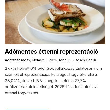
Adómentes éttermi reprezentáció
Adótanácsadás
,
Kiemelt
| 2026. febr. 01. - Bosch Cecília
27,7% helyett 0% adó. Sok vállalkozás tudatosan nem
számolt el reprezentációs költséget, hogy elkerülje a
33,04%, illetve KIVÁ-s cégek esetén a 27,7%
adófizetési kötelezettséget. 2026-tól adómentes az
éttermi fogyasztás.