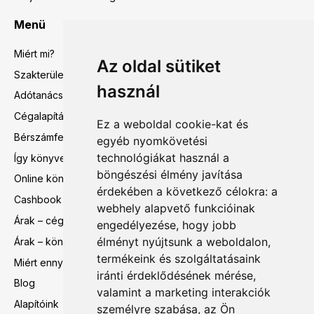
Menü
Miért mi?
Az oldal sütiket
Szakterületeink
használ
Adótanácsadás
Cégalapítás előtti tanácsadás
Ez a weboldal cookie-kat és
Bérszámfejtés
egyéb nyomkövetési
technológiákat használ a
Így könyvelünk mi
böngészési élmény javítása
Online könyvelés
érdekében a következő célokra:
a
Cashbook
webhely alapvető funkcióinak
Árak – cégalapítás előtti tanácsadás
engedélyezése
,
hogy jobb
élményt nyújtsunk a weboldalon
,
Árak – könyvelés, bérszámfejtés
termékeink és szolgáltatásaink
Miért ennyi?
iránti érdeklődésének mérése,
Blog
valamint a marketing interakciók
Alapítóink
személyre szabása
,
az Ön