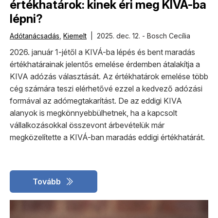
értékhatárok: kinek éri meg KIVÁ-ba
lépni?
Adótanácsadás
,
Kiemelt
| 2025. dec. 12. - Bosch Cecília
2026. január 1-jétől a KIVÁ-ba lépés és bent maradás
értékhatárainak jelentős emelése érdemben átalakítja a
KIVA adózás választását. Az értékhatárok emelése több
cég számára teszi elérhetővé ezzel a kedvező adózási
formával az adómegtakarítást. De az eddigi KIVA
alanyok is megkönnyebbülhetnek, ha a kapcsolt
vállalkozásokkal összevont árbevételük már
megközelítette a KIVÁ-ban maradás eddigi értékhatárát.
Tovább